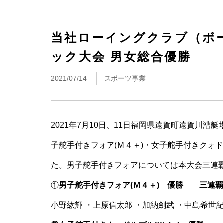
当社ローイングクラブ（ボ
ック大会 男女総合優勝
2021/07/14
スポーツ事業
2021年7月10日、11日福岡県遠賀町遠賀川
子舵手付きフォア(Ｍ４＋)・女子舵手付きクォド
た。男子舵手付きフォアについては本大会三連
①
男子舵手付きフォア(Ｍ４＋) 優勝 
小野紘輝 ・上原信太郎 ・加納劍武 ・中島希