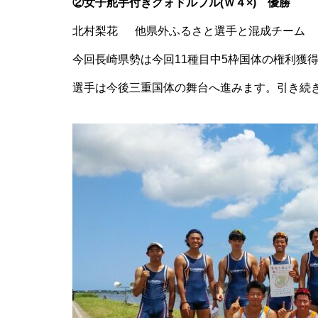
②女子舵手付きクォドルプル(Ｗ４×) 優勝
北村梨花 他県外ふるさと選手と混成チーム
今回長崎県勢は今回11種目中5枠国体の権利獲
選手は今後三重国体の舞台へ進みます。引き続