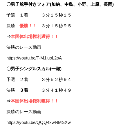
〇男子舵手付きフォア(加納、中島、小野、上原、長岡)
予選 １着 ３分１５秒１５
決勝
優勝！！
３分１５秒９５
⇒
本国体出場権利獲得！！
決勝のレース動画
https://youtu.be/T-M1juoL2oA
〇男子シングルスカル(一瀬)
予選 ２着 ３分５２秒９４
決勝
３着
３分４１秒４９
⇒
本国体出場権利獲得！！
決勝のレース動画
https://youtu.be/QQQ4xwNMSXw