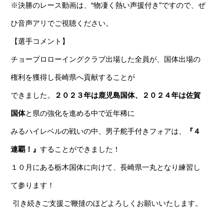
※決勝のレース動画は、“物凄く熱い声援付き”ですので、ぜ
ひ音声アリでご視聴ください。
【選手コメント】
チョープロローイングクラブ出場した全員が、国体出場の
権利を獲得し長崎県へ貢献することが
できました。
２０２３年は鹿児島国体、２０２４年は佐賀
国体
と県の強化を進める中で近年稀に
みるハイレベルの戦いの中、男子舵手付きフォアは、
『４
連覇！』
することができました！
１０月にある栃木国体に向けて、長崎県一丸となり練習し
て参ります！
引き続きご支援ご鞭撻のほどよろしくお願いいたします。