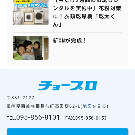
［今だけ2週間のお試しレ
ンタルを実施中］花粉対策
に！衣類乾燥機「乾太く
ん」
新CMが完成！
〒851-2127
長崎県西彼杵郡長与町高田郷62-1(
地図を見る
)
095-856-8101
TEL.
FAX.
095-856-0153