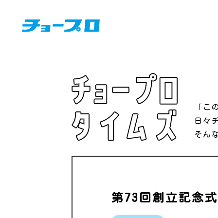
「こ
日々
そん
第73回創立記念