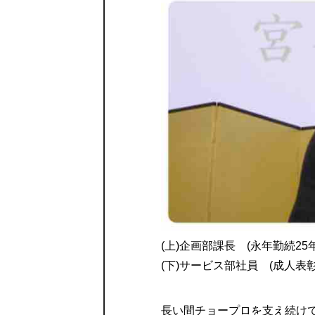
(上)企画部課長 (永年勤続25
(下)サービス部社員 (成人表彰
長い間チョープロを支え続け