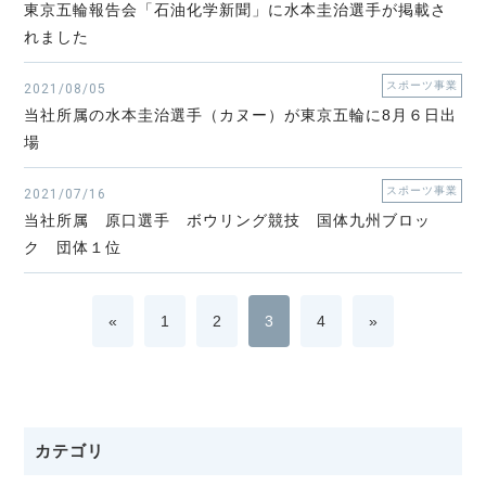
東京五輪報告会「石油化学新聞」に水本圭治選手が掲載さ
れました
スポーツ事業
2021/08/05
当社所属の水本圭治選手（カヌー）が東京五輪に8月６日出
場
スポーツ事業
2021/07/16
当社所属 原口選手 ボウリング競技 国体九州ブロッ
ク 団体１位
«
1
2
3
4
»
カテゴリ